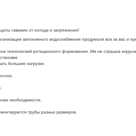
щиты скважин от холода и загрязнения!
организации автономного водоснабжения продумали все за вас и п
ена технологией ротационного формования. Им не страшна корроз
установке
ать большие нагрузки.
ссона.
.
лучае необходимости.
монтируются трубы разных размеров.